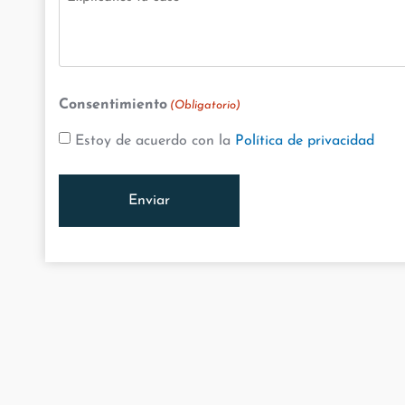
tu
caso
(Obligatorio)
Consentimiento
(Obligatorio)
Estoy de acuerdo con la
Política de privacidad
Alternative:
Alternative: