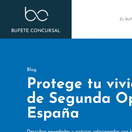
EL BU
BUFETE CONCURSAL
Blog
Protege tu viv
de Segunda Op
España
Descubre novedades y noticias relacionadas con 